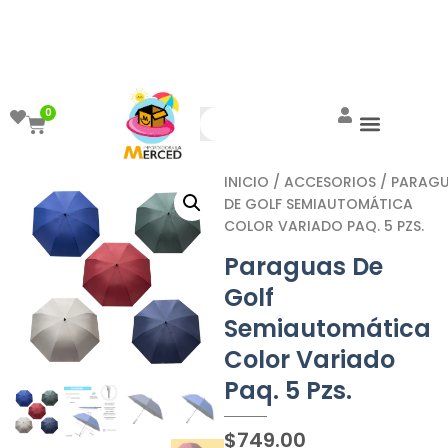
¡Aprovecha el ENVÍO GRATIS a partir de
$999!
0
INICIO
/
ACCESORIOS
/ PARAG
DE GOLF SEMIAUTOMÁTICA
COLOR VARIADO PAQ. 5 PZS.
Paraguas De
Golf
Semiautomática
Color Variado
Paq. 5 Pzs.
$
749.00