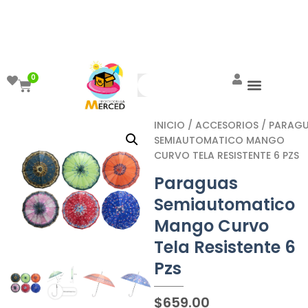
¡Aprovecha el ENVÍO GRATIS a partir de
$999!
0
INICIO
/
ACCESORIOS
/ PARAG
SEMIAUTOMATICO MANGO
CURVO TELA RESISTENTE 6 PZS
Paraguas
Semiautomatico
Mango Curvo
Tela Resistente 6
Pzs
$
659.00