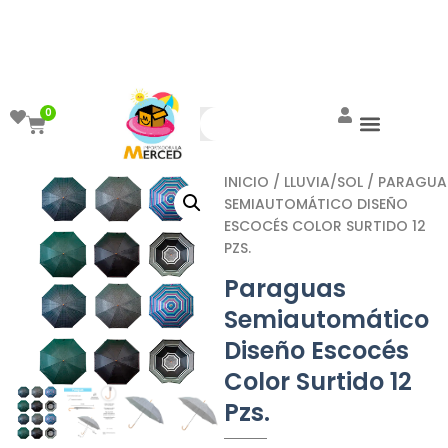
¡Aprovecha el ENVÍO GRATIS a partir de
$999!
0
INICIO
/
LLUVIA/SOL
/ PARAGUA
SEMIAUTOMÁTICO DISEÑO
ESCOCÉS COLOR SURTIDO 12
PZS.
Paraguas
Semiautomático
Diseño Escocés
Color Surtido 12
Pzs.