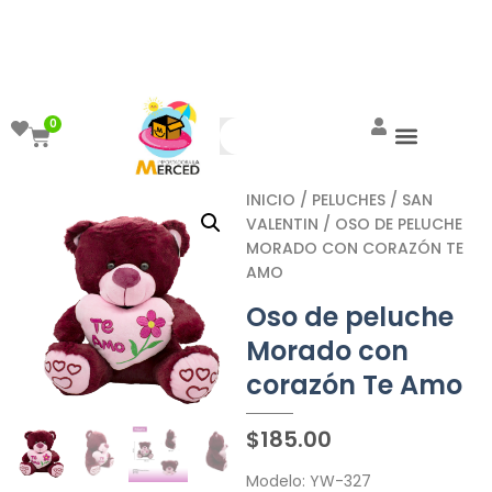
¡Aprovecha el ENVÍO GRATIS a partir de
$999!
0
INICIO
/
PELUCHES
/
SAN
VALENTIN
/ OSO DE PELUCHE
MORADO CON CORAZÓN TE
AMO
Oso de peluche
Morado con
corazón Te Amo
$
185.00
Modelo: YW-327