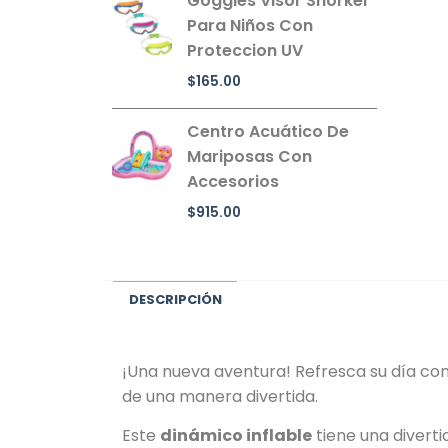
Goggles Visor Snorkel
Para Niños Con
Proteccion UV
$
165.00
Centro Acuático De
Mariposas Con
Accesorios
$
915.00
DESCRIPCIÓN
¡Una nueva aventura! Refresca su día co
de una manera divertida.
Este
dinámico inflable
tiene una diverti