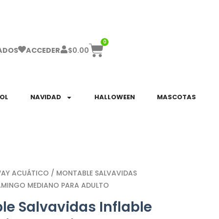
ha el ENVÍO GRATIS a partir de $999!
0
$
0.00
ADOS
ACCEDER
SOL
NAVIDAD
HALLOWEEN
MASCOTAS
WAY ACUÁTICO
/ MONTABLE SALVAVIDAS
FLAMINGO MEDIANO PARA ADULTO
e Salvavidas Inflable