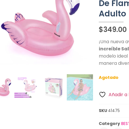
De Fla
Adulto
$
349.00
¡Una nueva a
increíble Sa
modelo ideal 
manera diver
Agotado
Añadir a 
SKU
41475
Category
BES