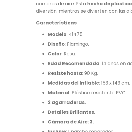
cámaras de aire. Está
hecho de plástico
diversión, mientras se divierten con las a
Características
Modelo
: 41475.
Diseño
: Flamingo.
Color
: Rosa.
Edad Recomendada
: 14 años en a
Resiste hasta
: 90 Kg.
Medidas del Inflable
: 153 x 143 cm.
Material
: Plástico resistente PVC.
2 agarraderas.
Detalles Brillantes.
Cámara de Aire: 3.
Incluye
: 1 parche reparador.