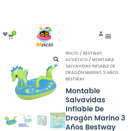
¡Aprovecha el ENVÍO GRATIS a partir de
$999!
0
INICIO
/
BESTWAY
ACUÁTICO
/ MONTABLE
SALVAVIDAS INFLABLE DE
DRAGÓN MARINO 3 AÑOS
BESTWAY
Montable
Salvavidas
Inflable De
Dragón Marino 3
Años Bestway