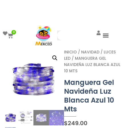
¡Aprovecha el ENVÍO GRATIS a partir de
$999!
0
INICIO
/
NAVIDAD
/
LUCES
LED
/ MANGUERA GEL
NAVIDEÑA LUZ BLANCA AZUL
10 MTS
Manguera Gel
Navideña Luz
Blanca Azul 10
Mts
$
249.00