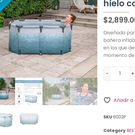
hielo c
$
2,899.0
Diseñada par
bañera inflab
en los que de
momento de 
-
+
Añadir a 
SKU
6002P
Category
BES