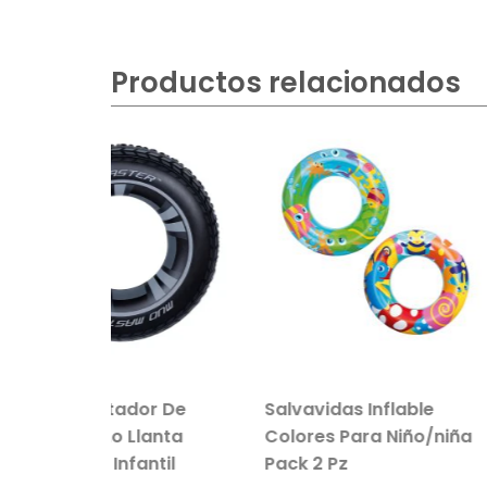
Productos relacionados
ador De
Salvavidas Inflable
Peluche en
Llanta
Colores Para Niño/niña
Oso
antil
Pack 2 Pz
$
229.00