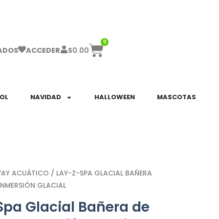
ha el ENVÍO GRATIS a partir de $999!
0
$
0.00
ADOS
ACCEDER
SOL
NAVIDAD
HALLOWEEN
MASCOTAS
WAY ACUÁTICO
/ LAY-Z-SPA GLACIAL BAÑERA
INMERSIÓN GLACIAL
Spa Glacial Bañera de