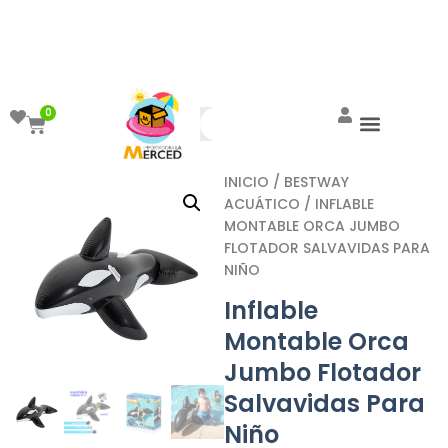
¡Aprovecha el ENVÍO GRATIS a partir de
$999!
0
INICIO
/
BESTWAY
ACUÁTICO
/ INFLABLE
MONTABLE ORCA JUMBO
FLOTADOR SALVAVIDAS PARA
NIÑO
Inflable
Montable Orca
Jumbo Flotador
Salvavidas Para
Niño