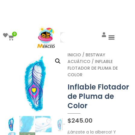
¡Aprovecha el ENVÍO GRATIS a partir de
$999!
0
INICIO
/
BESTWAY
ACUÁTICO
/ INFLABLE
FLOTADOR DE PLUMA DE
COLOR
Inflable Flotador
de Pluma de
Color
$
245.00
¡Lánzate a la alberca! Y