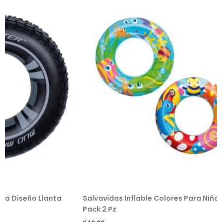
 Llanta
Salvavidas Inflable Colores Para Niño/niña
Pe
Pack 2 Pz
$
2