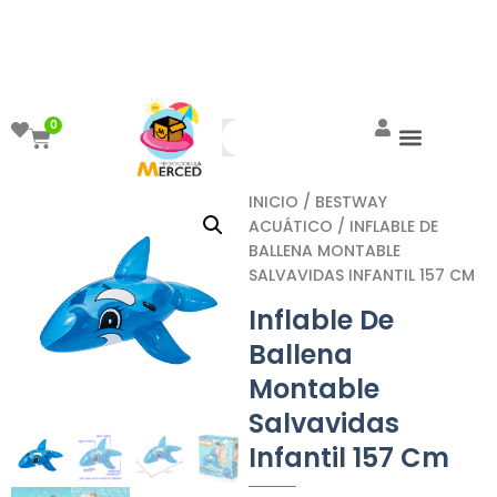
¡Aprovecha el ENVÍO GRATIS a partir de
$999!
0
INICIO
/
BESTWAY
ACUÁTICO
/ INFLABLE DE
BALLENA MONTABLE
SALVAVIDAS INFANTIL 157 CM
Inflable De
Ballena
Montable
Salvavidas
Infantil 157 Cm