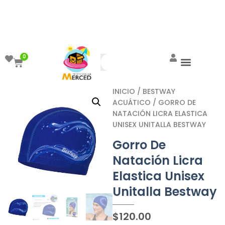
¡Aprovecha el ENVÍO GRATIS a partir de
$999!
0
INICIO
/
BESTWAY
ACUÁTICO
/ GORRO DE
NATACIÓN LICRA ELASTICA
UNISEX UNITALLA BESTWAY
Gorro De
Natación Licra
Elastica Unisex
Unitalla Bestway
$
120.00