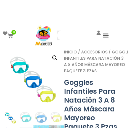
¡Aprovecha el ENVÍO GRATIS a partir de
$999!
0
INICIO
/
ACCESORIOS
/ GOGGL
INFANTILES PARA NATACIÓN 3
A 8 AÑOS MÁSCARA MAYOREO
PAQUETE 3 PZAS
Goggles
Infantiles Para
Natación 3 A 8
Años Máscara
Mayoreo
Paquete 3 Pzas