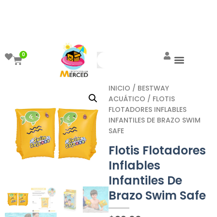
¡Aprovecha el ENVÍO GRATIS a partir de
$999!
0
INICIO
/
BESTWAY
ACUÁTICO
/ FLOTIS
FLOTADORES INFLABLES
INFANTILES DE BRAZO SWIM
SAFE
Flotis Flotadores
Inflables
Infantiles De
Brazo Swim Safe