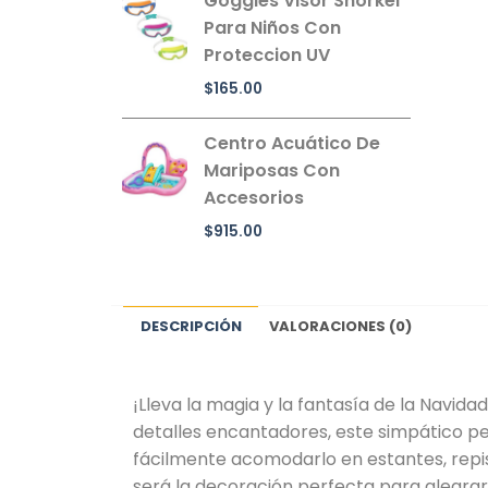
Goggles Visor Snorkel
Para Niños Con
Proteccion UV
$
165.00
Centro Acuático De
Mariposas Con
Accesorios
$
915.00
DESCRIPCIÓN
VALORACIONES (0)
¡Lleva la magia y la fantasía de la Navi
detalles encantadores, este simpático pe
fácilmente acomodarlo en estantes, repi
será la decoración perfecta para alegrar 