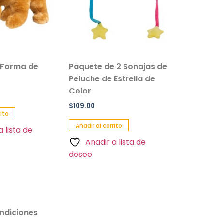
 Forma de
Paquete de 2 Sonajas de
Salvavi
Peluche de Estrella de
Inflable 
Color
Paquete 
$
109.00
$
90.00
rito
Añadir al carrito
Añadir al 
a lista de
Añadir a lista de
Añadi
deseo
deseo
ndiciones