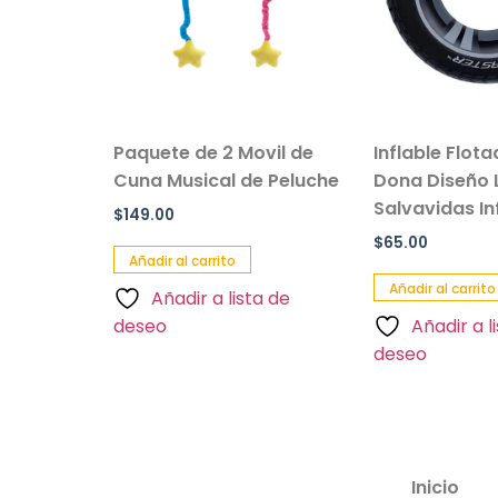
sillo Con
Paquete de 2 Movil de
Inflable Flot
 Color
Cuna Musical de Peluche
Dona Diseño 
Salvavidas Inf
$
149.00
$
65.00
Añadir al carrito
Añadir al carrito
Añadir a lista de
a de
deseo
Añadir a l
deseo
Inicio