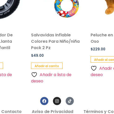
ador De
Salvavidas Inflable
Peluche en
Llanta
Colores Para Niño/niña
Oso
antil
Pack 2 Pz
$
229.00
$
49.00
Añadir al car
Añadir al carrito
Añadir 
ista de
Añadir a lista de
deseo
deseo
Contacto
Aviso de Privacidad
Términos y Co