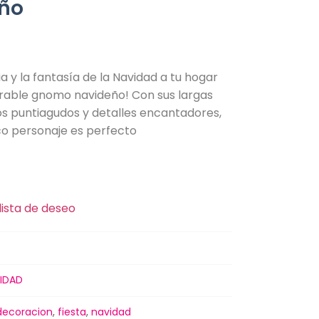
ño
ia y la fantasía de la Navidad a tu hogar
rable gnomo navideño! Con sus largas
os puntiagudos y detalles encantadores,
co personaje es perfecto
lista de deseo
IDAD
decoracion
,
fiesta
,
navidad