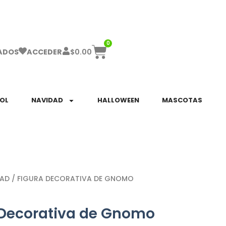
ha el ENVÍO GRATIS a partir de $999!
0
$
0.00
ADOS
ACCEDER
SOL
NAVIDAD
HALLOWEEN
MASCOTAS
DAD
/ FIGURA DECORATIVA DE GNOMO
 Decorativa de Gnomo