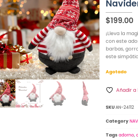
Navide
$
199.00
¡Lleva la mag
con este ado
barbas, gorr
este simpáti
Agotado
Añadir a 
SKU
AN-24112
Category
NAV
Tags
adorno
,