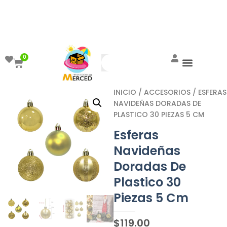
¡Aprovecha el ENVÍO GRATIS a partir de
$999!
0
INICIO
/
ACCESORIOS
/ ESFERAS
NAVIDEÑAS DORADAS DE
PLASTICO 30 PIEZAS 5 CM
Esferas
Navideñas
Doradas De
Plastico 30
Piezas 5 Cm
$
119.00