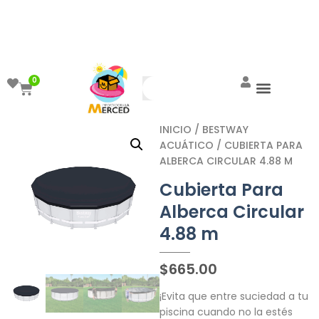
¡Aprovecha el ENVÍO GRATIS a partir de
$999!
0
INICIO
/
BESTWAY
ACUÁTICO
/ CUBIERTA PARA
ALBERCA CIRCULAR 4.88 M
Cubierta Para
Alberca Circular
4.88 m
$
665.00
¡Evita que entre suciedad a tu
piscina cuando no la estés