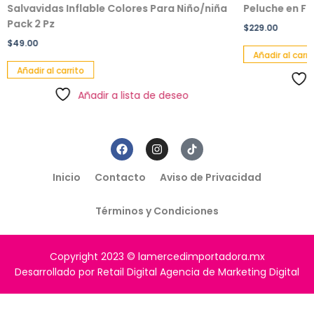
alvavidas Inflable Colores Para Niño/niña
Peluche en Form
ack 2 Pz
$
229.00
49.00
Añadir al carrito
Añadir al carrito
Aña
Añadir a lista de deseo
Inicio
Contacto
Aviso de Privacidad
Términos y Condiciones
Copyright 2023 © lamercedimportadora.mx
Desarrollado por Retail Digital Agencia de Marketing Digital