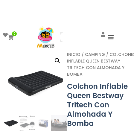
¡Aprovecha el ENVÍO GRATIS a partir de
$999!
0
INICIO
/
CAMPING
/
COLCHONE
INFLABLE QUEEN BESTWAY
TRITECH CON ALMOHADA Y
BOMBA
Colchon Inflable
Queen Bestway
Tritech Con
Almohada Y
Bomba