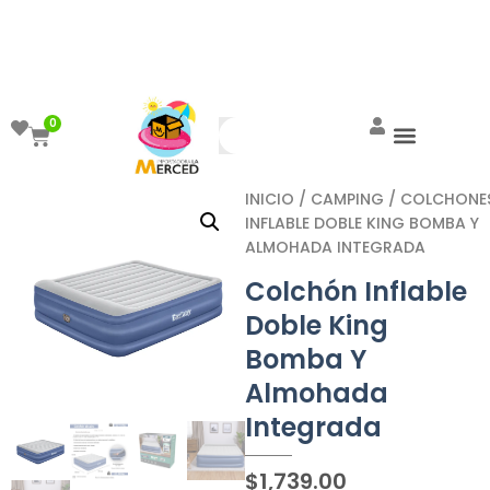
¡Aprovecha el ENVÍO GRATIS a partir de
$999!
0
INICIO
/
CAMPING
/
COLCHONE
INFLABLE DOBLE KING BOMBA Y
ALMOHADA INTEGRADA
Colchón Inflable
Doble King
Bomba Y
Almohada
Integrada
$
1,739.00