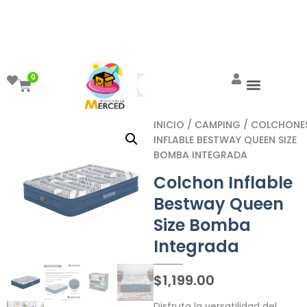
¡Aprovecha el ENVÍO GRATIS a partir de
$999!
0
INICIO
/
CAMPING
/
COLCHONE
INFLABLE BESTWAY QUEEN SIZE
BOMBA INTEGRADA
Colchon Inflable
Bestway Queen
Size Bomba
Integrada
$
1,199.00
Disfruta la versatilidad del