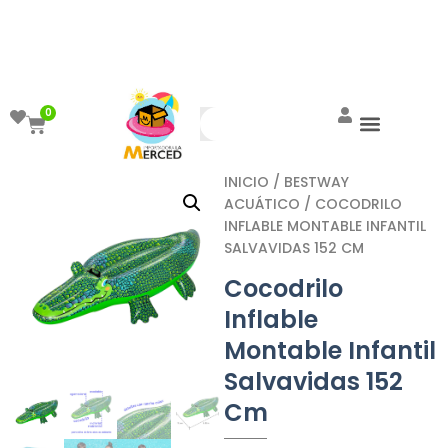
¡Aprovecha el ENVÍO GRATIS a partir de
$999!
0
INICIO
/
BESTWAY
ACUÁTICO
/ COCODRILO
INFLABLE MONTABLE INFANTIL
SALVAVIDAS 152 CM
Cocodrilo
Inflable
Montable Infantil
Salvavidas 152
Cm