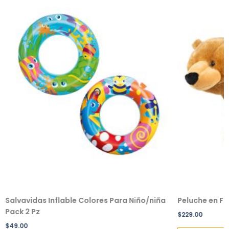
Salvavidas Inflable Colores Para Niño/niña
Peluche en F
Pack 2 Pz
$
229.00
$
49.00