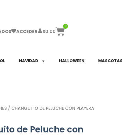
ha el ENVÍO GRATIS a partir de $999!
0
$
0.00
ADOS
ACCEDER
SOL
NAVIDAD
HALLOWEEN
MASCOTAS
HES
/ CHANGUITO DE PELUCHE CON PLAYERA
ito de Peluche con