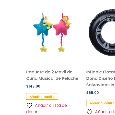
sillo Con
Paquete de 2 Movil de
Inflable Flot
 Color
Cuna Musical de Peluche
Dona Diseño 
Salvavidas Inf
$
149.00
$
65.00
Añadir al carrito
Añadir al carrito
Añadir a lista de
a de
deseo
Añadir a l