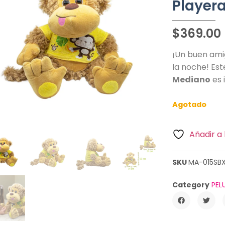
Player
$
369.00
¡Un buen ami
la noche! Es
Mediano
es 
Agotado
Añadir a 
SKU
MA-015SBX
Category
PEL