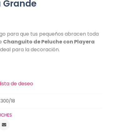
a Grande
go para que tus pequeños abracen toda
te
Changuito de Peluche con Playera
ideal para la decoración.
lista de deseo
300/18
UCHES