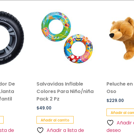
ador De
Salvavidas Inflable
Peluche en
Llanta
Colores Para Niño/niña
Oso
antil
Pack 2 Pz
$
229.00
$
49.00
Añadir al car
Añadir al carrito
Añadir 
ista de
Añadir a lista de
deseo