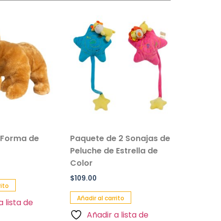
 Forma de
Paquete de 2 Sonajas de
Salvavi
Peluche de Estrella de
Inflable 
Color
Paquete 
$
109.00
$
90.00
rito
Añadir al carrito
Añadir al 
a lista de
Añadir a lista de
Añadi