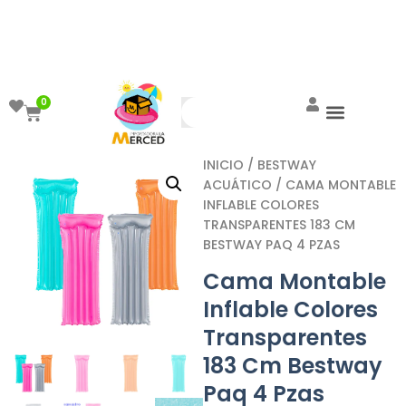
¡Aprovecha el ENVÍO GRATIS a partir de
$999!
0
INICIO
/
BESTWAY
ACUÁTICO
/ CAMA MONTABLE
INFLABLE COLORES
TRANSPARENTES 183 CM
BESTWAY PAQ 4 PZAS
Cama Montable
Inflable Colores
Transparentes
183 Cm Bestway
Paq 4 Pzas