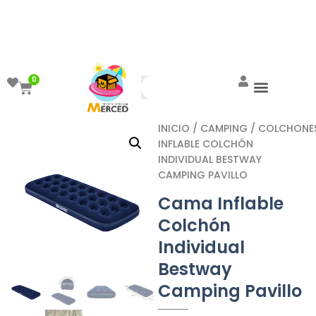
¡Aprovecha el ENVÍO GRATIS a partir de
$999!
0
INICIO
/
CAMPING
/
COLCHONE
INFLABLE COLCHÓN
INDIVIDUAL BESTWAY
CAMPING PAVILLO
Cama Inflable
Colchón
Individual
Bestway
Camping Pavillo