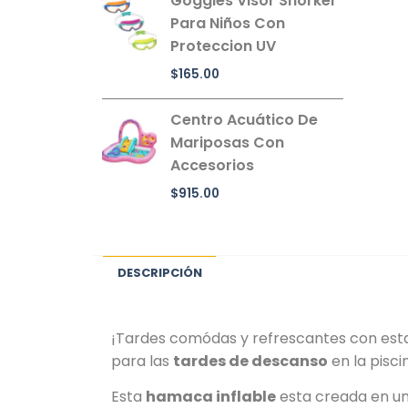
Goggles Visor Snorkel
Para Niños Con
Proteccion UV
$
165.00
Centro Acuático De
Mariposas Con
Accesorios
$
915.00
DESCRIPCIÓN
¡Tardes comódas y refrescantes con es
para las
tardes de descanso
en la pisci
Esta
hamaca inflable
esta creada en u