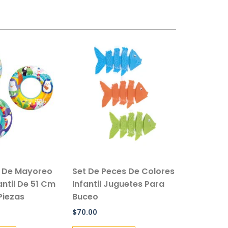
reo
Set De Peces De Colores
Paraguas de Bolsi
1 Cm
Infantil Juguetes Para
Sistema Manual C
Buceo
Negro
$
70.00
$
49.00