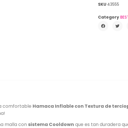
SKU
43555
Category
BES
ta comfortable
Hamaca Inflable con Textura de tercio
na!
na malla con
sistema Cooldown
que es tan duradera que