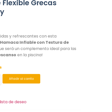
e Flexible Grecas
y
das y refrescantes con esta
e
Hamaca Inflable con Textura de
ue será un complemento ideal para las
escanso
en la piscina!
s
Añadir al carrito
lista de deseo