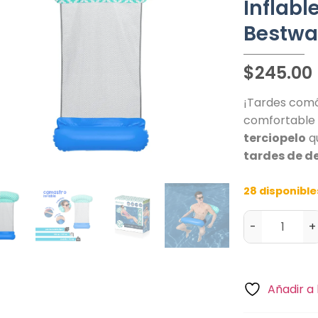
Inflabl
Bestwa
$
245.00
¡Tardes comó
comfortabl
terciopelo
q
tardes de d
28 disponible
-
+
Añadir a 