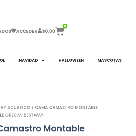
ha el ENVÍO GRATIS a partir de $999!
0
$
0.00
ADOS
ACCEDER
SOL
NAVIDAD
HALLOWEEN
MASCOTAS
WAY ACUÁTICO
/ CAMA CAMASTRO MONTABLE
IBLE GRECAS BESTWAY
amastro Montable