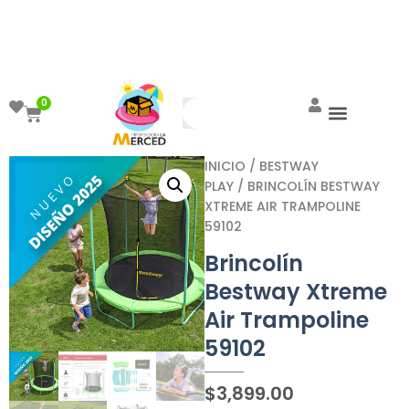
¡Aprovecha el ENVÍO GRATIS a partir de
$999!
0
INICIO
/
BESTWAY
PLAY
/ BRINCOLÍN BESTWAY
XTREME AIR TRAMPOLINE
59102
Brincolín
Bestway Xtreme
Air Trampoline
59102
$
3,899.00