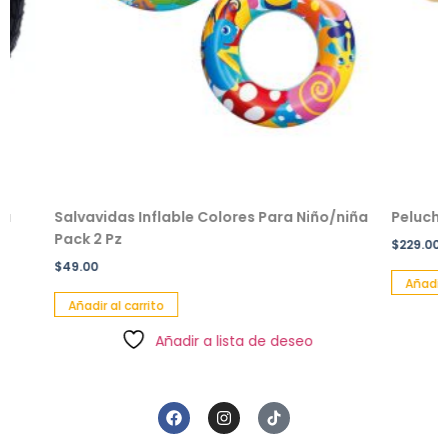
Salvavidas Inflable Colores Para Niño/niña
Peluche en
Pack 2 Pz
$
229.00
$
49.00
Añadir al ca
Añadir al carrito
Añadir a lista de deseo