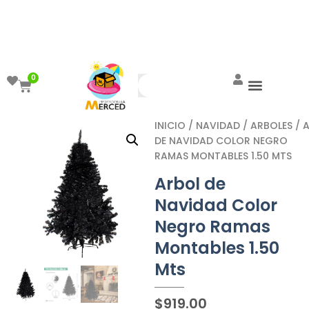
¡Aprovecha el ENVÍO GRATIS a partir de
$999!
0
INICIO
/
NAVIDAD
/
ARBOLES
/ 
DE NAVIDAD COLOR NEGRO
RAMAS MONTABLES 1.50 MTS
Arbol de
Navidad Color
Negro Ramas
Montables 1.50
Mts
$
919.00