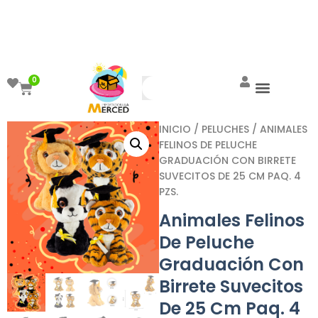
¡Aprovecha el ENVÍO GRATIS a partir de
$999!
0
INICIO
/
PELUCHES
/ ANIMALES
FELINOS DE PELUCHE
GRADUACIÓN CON BIRRETE
SUVECITOS DE 25 CM PAQ. 4
PZS.
Animales Felinos
De Peluche
Graduación Con
Birrete Suvecitos
De 25 Cm Paq. 4