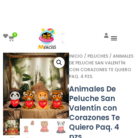
¡Aprovecha el ENVÍO GRATIS a partir de
$999!
0
INICIO
/
PELUCHES
/ ANIMALES
DE PELUCHE SAN VALENTÍN
CON CORAZONES TE QUIERO
PAQ. 4 PZS.
Animales De
Peluche San
Valentín con
Corazones Te
Quiero Paq. 4
pzs.