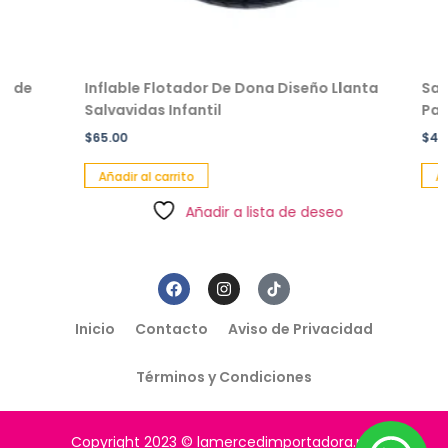
Inflable Flotador De Dona Diseño Llanta
Salvavida
Salvavidas Infantil
Pack 2 Pz
$
65.00
$
49.00
Añadir al carrito
Añadir al
Añadir a lista de deseo
Inicio
Contacto
Aviso de Privacidad
Términos y Condiciones
Copyright 2023 © lamercedimportadora.mx