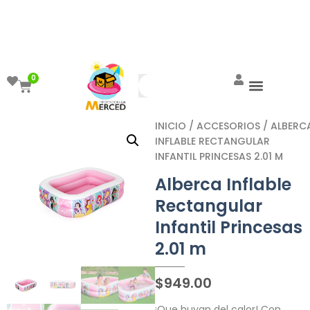
¡Aprovecha el ENVÍO GRATIS a partir de
$999!
0
INICIO
/
ACCESORIOS
/ ALBERC
INFLABLE RECTANGULAR
INFANTIL PRINCESAS 2.01 M
Alberca Inflable
Rectangular
Infantil Princesas
2.01 m
$
949.00
¡Que huyan del calor! Con