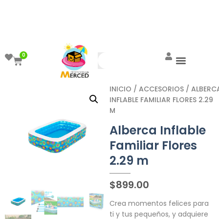
¡Aprovecha el ENVÍO GRATIS a partir de
$999!
0
INICIO
/
ACCESORIOS
/ ALBERC
INFLABLE FAMILIAR FLORES 2.29
M
Alberca Inflable
Familiar Flores
2.29 m
$
899.00
Crea momentos felices para
ti y tus pequeños, y adquiere