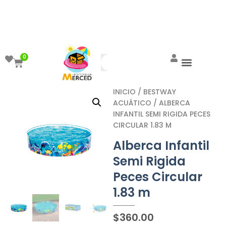
¡Aprovecha el ENVÍO GRATIS a partir de
$999!
0
INICIO
/
BESTWAY
ACUÁTICO
/ ALBERCA
INFANTIL SEMI RIGIDA PECES
CIRCULAR 1.83 M
Alberca Infantil
Semi Rigida
Peces Circular
1.83 m
$
360.00