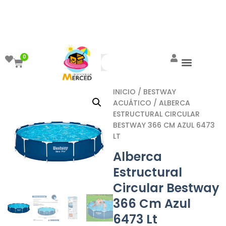
¡Aprovecha el ENVÍO GRATIS a partir de
$999!
0
INICIO
/
BESTWAY
ACUÁTICO
/ ALBERCA
ESTRUCTURAL CIRCULAR
BESTWAY 366 CM AZUL 6473
LT
Alberca
Estructural
Circular Bestway
366 Cm Azul
6473 Lt