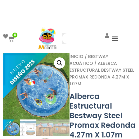
¡Aprovecha el ENVÍO GRATIS a partir de
$999!
0
INICIO
/
BESTWAY
ACUÁTICO
/ ALBERCA
ESTRUCTURAL BESTWAY STEEL
PROMAX REDONDA 4.27M X
1.07M
Alberca
Estructural
Bestway Steel
Promax Redonda
4.27m X 1.07m