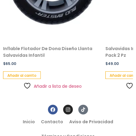
ble Flotador De Dona Diseño Llanta
Salvavidas Inflable 
vidas Infantil
Pack 2 Pz
0
$
49.00
ir al carrito
Añadir al carrito
Añadir a lista de deseo
Añadir 
Inicio
Contacto
Aviso de Privacidad