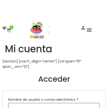
¡Aprovecha el ENVÍO GRATIS a partir de
$999!
0
Mi cuenta
pin up
lucky jet online
https://ru-pinup.ru/
https://aviator-guide.com/
lacky jet
1 win aviator
https://mostbets.kz/
lucy jet
mosbet
pinup login
pinup
1win casino
4rabet
1 win
https://pin-up-online.com/
mostbet kz
pin up bet
1 win az
pinup
https://pinup-play.in/
pin up casino
snai casino
https://1-win-casino.kz/
mosbet
pin up kz
snai
https://4ra-bet.com/
lucky jet crash
https://mostbet-slot.kz/
https://1-win-azn.com/
pin up
pinup
https://mostbet-play.kz/
1win
[section] [row h_align=”center”] [col span=”10″
span__sm=”12″]
Acceder
Nombre de usuario o correo electrónico
*