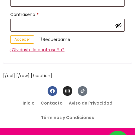
Contraseña
*
Recuérdame
Acceder
¿Olvidaste la contraseña?
[/col] [/row] [/section]
Inicio
Contacto
Aviso de Privacidad
Términos y Condiciones