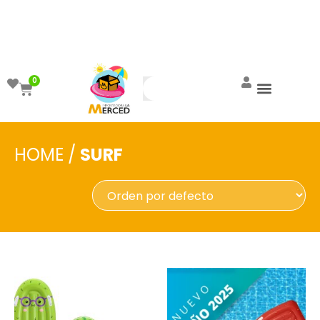
¡Aprovecha el ENVÍO GRATIS a partir de
$999!
0
HOME
/
SURF