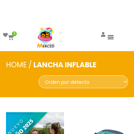
¡Aprovecha el ENVÍO GRATIS a partir de
$999!
0
HOME
/
LANCHA INFLABLE