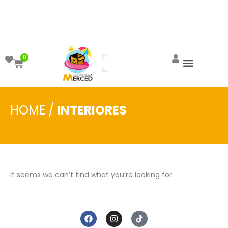
¡Aprovecha el ENVÍO GRATIS a partir de
$999!
0
HOME
/
INTERIORES
It seems we can’t find what you’re looking for.