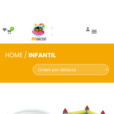
¡Aprovecha el ENVÍO GRATIS a partir de
$999!
0
HOME
/
INFANTIL