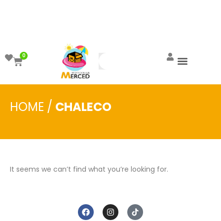
¡Aprovecha el ENVÍO GRATIS a partir de
$999!
0
HOME
/
CHALECO
It seems we can’t find what you’re looking for.