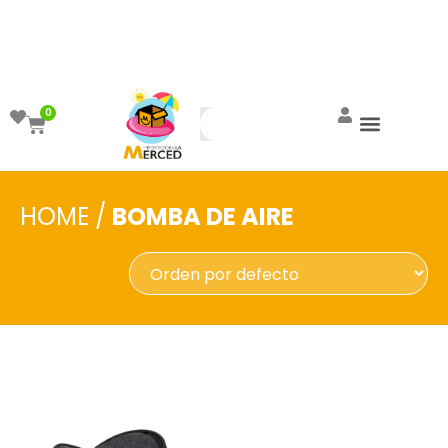
¡Aprovecha el ENVÍO GRATIS a partir de
$999!
0
HOME
/
BOMBA DE AIRE