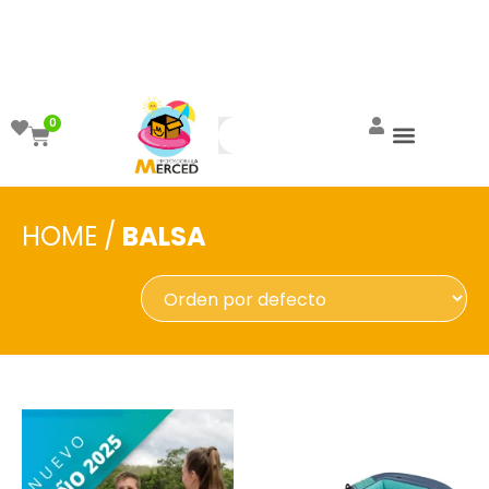
¡Aprovecha el ENVÍO GRATIS a partir de
$999!
0
HOME
/
BALSA