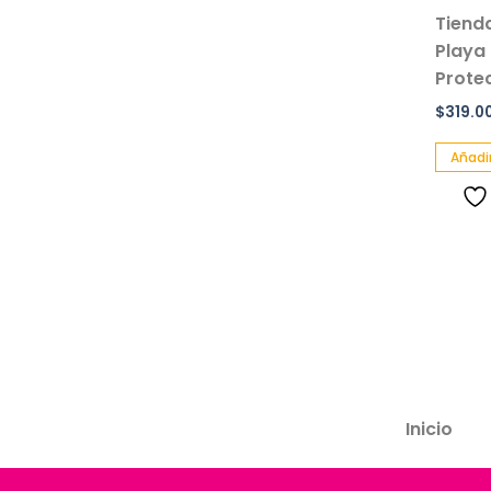
Tiend
Playa
Prote
$
319.0
Añadir
Inicio