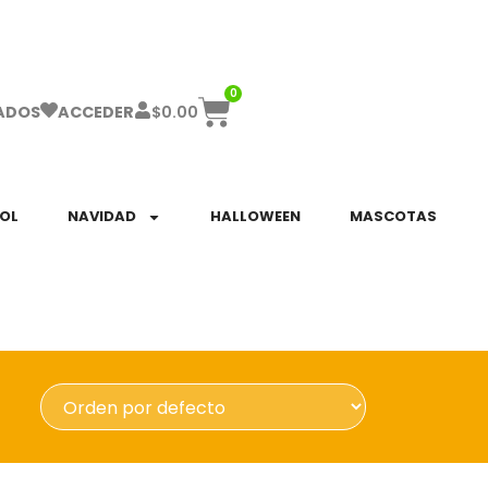
ha el ENVÍO GRATIS a partir de $999!
0
$
0.00
ADOS
ACCEDER
SOL
NAVIDAD
HALLOWEEN
MASCOTAS