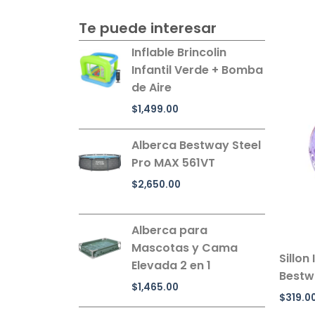
Te puede interesar
Inflable Brincolin
Infantil Verde + Bomba
de Aire
$
1,499.00
Alberca Bestway Steel
Pro MAX 561VT
$
2,650.00
Alberca para
Mascotas y Cama
Sillon 
Elevada 2 en 1
Bestw
$
1,465.00
$
319.0