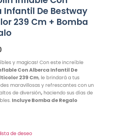
ín Inflable Con
 Infantil De Bestway
olor 239 Cm + Bomba
alo
0
íbles y magicas! Con este increíble
flable Con Alberca Infantil De
ticolor 239 Cm
, le brindará a tus
des maravillosas y refrescantes con un
ltos de diversión
,
haciendo sus días de
ables.
Incluye Bomba de Regalo
lista de deseo