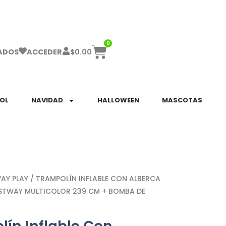
ha el ENVÍO GRATIS a partir de $999!
0
$
0.00
ADOS
ACCEDER
SOL
NAVIDAD
HALLOWEEN
MASCOTAS
AY PLAY
/ TRAMPOLÍN INFLABLE CON ALBERCA
BESTWAY MULTICOLOR 239 CM + BOMBA DE