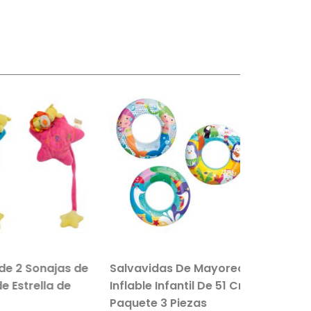
 2 Sonajas de
Salvavidas De Mayoreo
Set De P
Estrella de
Inflable Infantil De 51 Cm
Infantil
Paquete 3 Piezas
Buceo