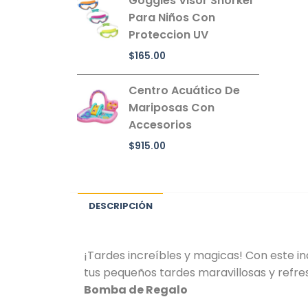
Goggles Visor Snorkel
Para Niños Con
Proteccion UV
$
165.00
Centro Acuático De
Mariposas Con
Accesorios
$
915.00
DESCRIPCIÓN
¡Tardes increíbles y magicas! Con este i
tus pequeños tardes maravillosas y refre
Bomba de Regalo