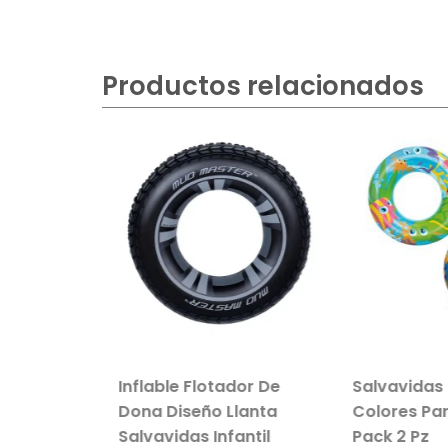
Productos relacionados
vil de
Inflable Flotador De
Salvavidas In
e Peluche
Dona Diseño Llanta
Colores Para
Salvavidas Infantil
Pack 2 Pz