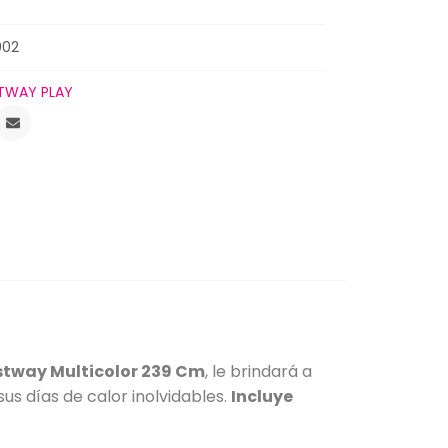
002
TWAY PLAY
estway Multicolor 239 Cm
, le brindará a
us días de calor inolvidables.
Incluye