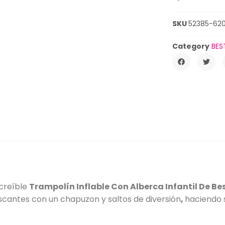
SKU
52385-62
Category
BES
ncreíble
Trampolín Inflable Con Alberca Infantil De B
scantes con un chapuzon y saltos de diversión
,
haciendo s