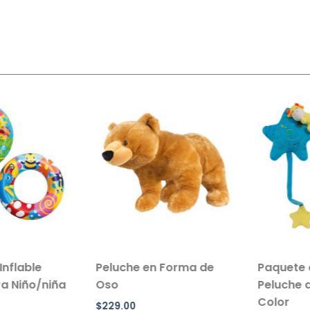
flable
Peluche en Forma de
Paquete de
 Niño/niña
Oso
Peluche de 
Color
$
229.00