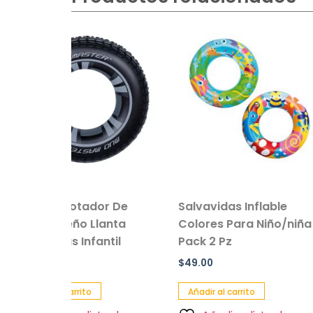
tador De
Salvavidas Inflable
Peluche e
 Llanta
Colores Para Niño/niña
Oso
nfantil
Pack 2 Pz
$
229.00
$
49.00
Añadir al ca
to
Añadir al carrito
Añadir