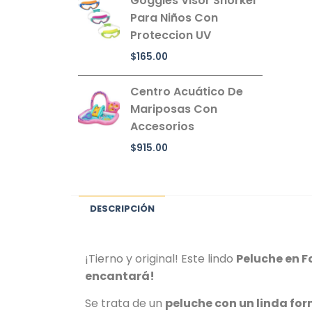
Goggles Visor Snorkel
Para Niños Con
Proteccion UV
$
165.00
Centro Acuático De
Mariposas Con
Accesorios
$
915.00
DESCRIPCIÓN
¡Tierno y original! Este lindo
Peluche en F
encantará!
Se trata de un
peluche con un linda for