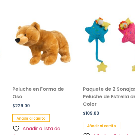
n Forma de
Paquete de 2 Sonajas de
Salvav
Peluche de Estrella de
Inflable
Color
Paquete
$
109.00
$
90.00
rrito
Añadir al carrito
Añadir a
 a lista de