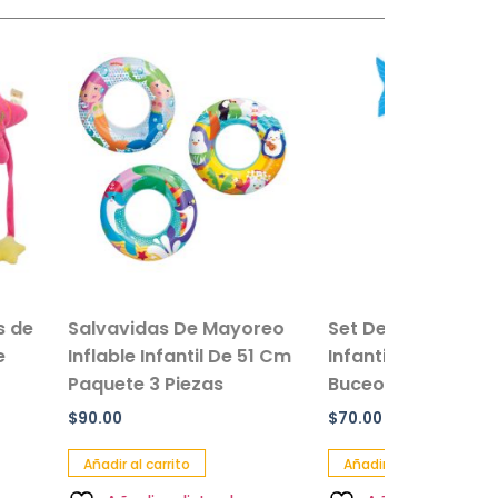
idas De Mayoreo
Set De Peces De Colores
 Infantil De 51 Cm
Infantil Juguetes Para
 3 Piezas
Buceo
$
70.00
l carrito
Añadir al carrito