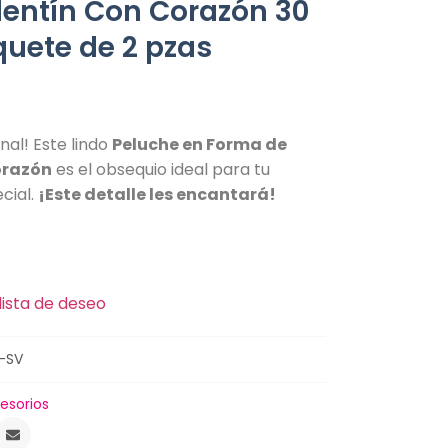
lentín Con Corazón 30
uete de 2 pzas
inal! Este lindo
Peluche en Forma de
orazón
es el obsequio ideal para tu
cial.
¡Este detalle les encantará!
lista de deseo
-SV
esorios