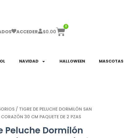
ha el ENVÍO GRATIS a partir de $999!
0
$
0.00
ADOS
ACCEDER
SOL
NAVIDAD
HALLOWEEN
MASCOTAS
SORIOS
/ TIGRE DE PELUCHE DORMILÓN SAN
 CORAZÓN 30 CM PAQUETE DE 2 PZAS
De Peluche Dormilón