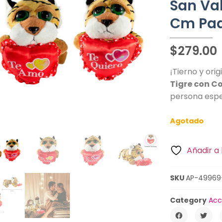
San Va
Cm Paq
$
279.00
¡Tierno y orig
Tigre con C
persona espe
Agotado
Añadir a 
SKU
AP-49969
Category
Acc