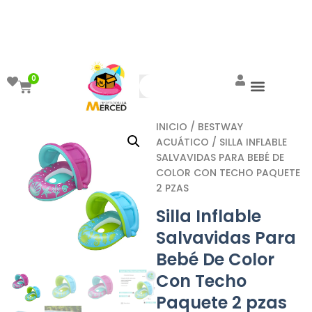
¡Aprovecha el ENVÍO GRATIS a partir de
$999!
0
INICIO
/
BESTWAY
ACUÁTICO
/ SILLA INFLABLE
SALVAVIDAS PARA BEBÉ DE
COLOR CON TECHO PAQUETE
2 PZAS
Silla Inflable
Salvavidas Para
Bebé De Color
Con Techo
Paquete 2 pzas