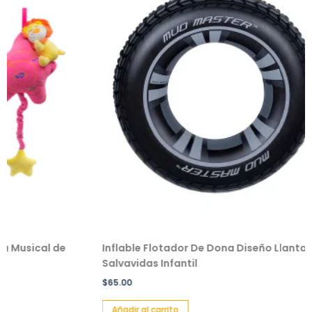
al de
Inflable Flotador De Dona Diseño Llanta
Sal
Salvavidas Infantil
Pac
$
65.00
$
49
Añadir al carrito
Añ