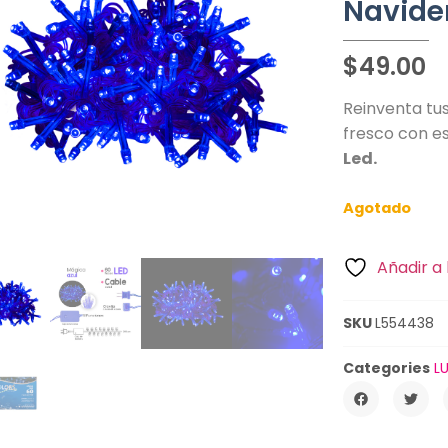
Navide
$
49.00
Reinventa tus
fresco con e
Led.
Agotado
Añadir a 
SKU
L554438
Categories
L