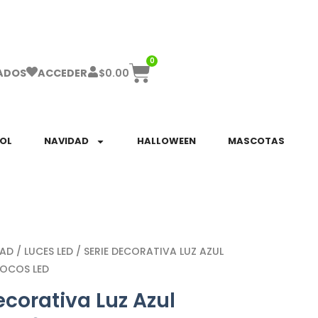
ha el ENVÍO GRATIS a partir de $999!
0
$
0.00
ADOS
ACCEDER
SOL
NAVIDAD
HALLOWEEN
MASCOTAS
DAD
/
LUCES LED
/ SERIE DECORATIVA LUZ AZUL
FOCOS LED
ecorativa Luz Azul