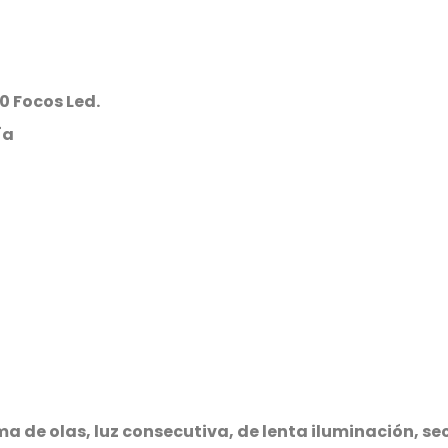
0 Focos Led.
ía
a de olas, luz consecutiva, de lenta iluminación, se