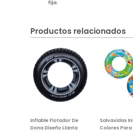
fija.
Productos relacionados
vil de
Inflable Flotador De
Salvavidas In
e Peluche
Dona Diseño Llanta
Colores Para