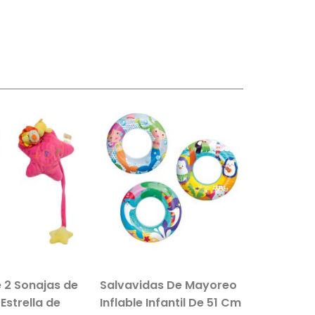
 2 Sonajas de
Salvavidas De Mayoreo
Set De P
Estrella de
Inflable Infantil De 51 Cm
Infantil