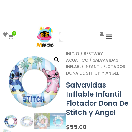
¡Aprovecha el ENVÍO GRATIS a partir de
$999!
0
INICIO
/
BESTWAY
ACUÁTICO
/ SALVAVIDAS
INFLABLE INFANTIL FLOTADOR
DONA DE STITCH Y ANGEL
Salvavidas
Inflable Infantil
Flotador Dona De
Stitch y Angel
$
55.00