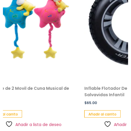
 Cuna Musical de
Inflable Flotador De Dona Diseño Lla
Salvavidas Infantil
$
65.00
Añadir al carrito
 lista de deseo
Añadir a lista de deseo