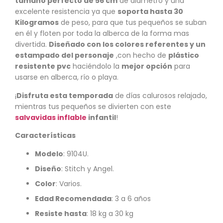
tamaño perfecto de 56 cm
de diámetro y una
excelente resistencia ya que
soporta hasta 30
Kilogramos
de peso, para que tus pequeños se suban
en él y floten por toda la alberca de la forma mas
divertida.
Diseñado con los colores referentes y un
estampado del personaje
,con hecho de
plástico
resistente pvc
haciéndolo la
mejor opción
para
usarse en alberca, río o playa.
¡
Disfruta esta temporada
de días calurosos relajado,
mientras tus pequeños se divierten con este
salvavidas inflable
infantil
!
Características
Modelo
: 9104U.
Diseño
: Stitch y Angel.
Color
: Varios.
Edad Recomendada
: 3 a 6 años
Resiste hasta
: 18 kg a 30 kg