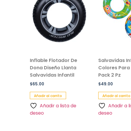
vil de
Inflable Flotador De
Salvavidas In
e Peluche
Dona Diseño Llanta
Colores Para
Salvavidas Infantil
Pack 2 Pz
$
65.00
$
49.00
Añadir al carrito
Añadir al carrito
a de
Añadir a lista de
Añadir a l
deseo
deseo