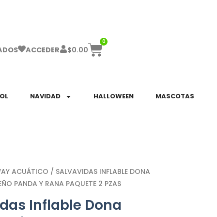
ha el ENVÍO GRATIS a partir de $999!
0
$
0.00
ADOS
ACCEDER
SOL
NAVIDAD
HALLOWEEN
MASCOTAS
WAY ACUÁTICO
/ SALVAVIDAS INFLABLE DONA
EÑO PANDA Y RANA PAQUETE 2 PZAS
das Inflable Dona