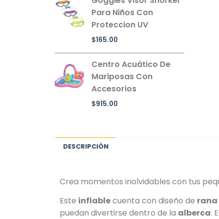
Goggles Visor Snorkel
Para Niños Con
Proteccion UV
$
165.00
Centro Acuático De
Mariposas Con
Accesorios
$
915.00
DESCRIPCIÓN
Crea momentos inolvidables con tus pequ
Este
inflable
cuenta con diseño de
rana
puedan divertirse dentro de la
alberca
. 