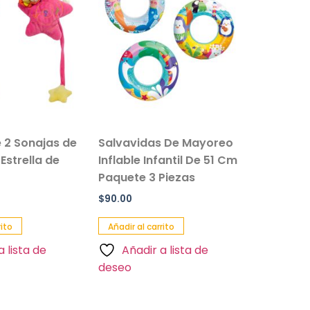
 2 Sonajas de
Salvavidas De Mayoreo
Set De P
Estrella de
Inflable Infantil De 51 Cm
Infantil
Paquete 3 Piezas
Buceo
$
90.00
$
70.00
rito
Añadir al carrito
Añadir al 
a lista de
Añadir a lista de
Añadi
deseo
deseo