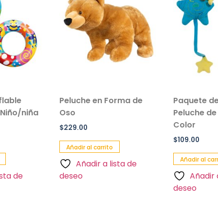
flable
Peluche en Forma de
Paquete de
 Niño/niña
Oso
Peluche de 
Color
$
229.00
$
109.00
Añadir al carrito
Añadir al car
Añadir a lista de
ista de
deseo
Añadir 
deseo