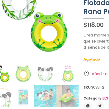
Flotad
Rana P
$
118.00
Crea momento
que se divie
diseños
de R
Agotado
Añadir a 
SKU
36351-2
Category
BES