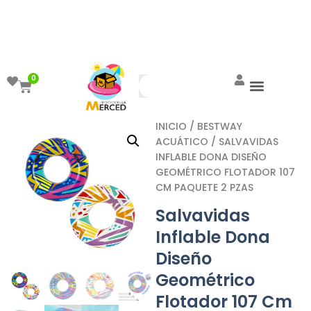
¡Aprovecha el ENVÍO GRATIS a partir de
$999!
0
INICIO
/
BESTWAY
ACUÁTICO
/ SALVAVIDAS
INFLABLE DONA DISEÑO
GEOMÉTRICO FLOTADOR 107
CM PAQUETE 2 PZAS
Salvavidas
Inflable Dona
Diseño
Geométrico
Flotador 107 Cm