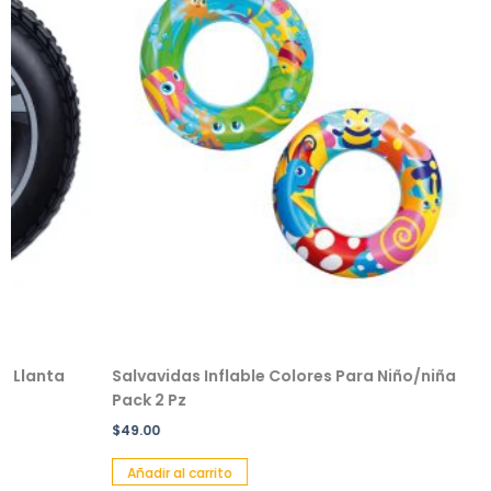
ta
Salvavidas Inflable Colores Para Niño/niña
Peluch
Pack 2 Pz
$
229.00
$
49.00
Añadir 
Añadir al carrito